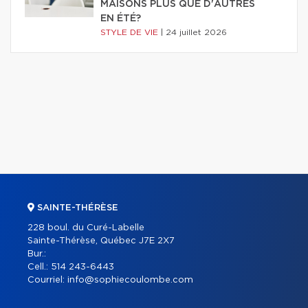
MAISONS PLUS QUE D'AUTRES
EN ÉTÉ?
STYLE DE VIE
|
24 juillet 2026
SAINTE-THÉRÈSE
228 boul. du Curé-Labelle
Sainte-Thérèse, Québec J7E 2X7
Bur.:
Cell.:
514 243-6443
Courriel:
info@sophiecoulombe.com