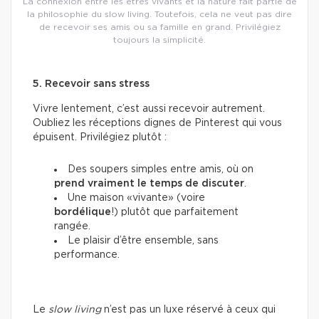
La connexion entre les êtres vivants et la nature fait partie de
la philosophie du slow living. Toutefois, cela ne veut pas dire
de recevoir ses amis ou sa famille en grand. Privilégiez
toujours la simplicité.
5. Recevoir sans stress
Vivre lentement, c’est aussi recevoir autrement.
Oubliez les réceptions dignes de Pinterest qui vous
épuisent. Privilégiez plutôt :
Des soupers simples entre amis, où on
prend vraiment le temps de discuter
.
Une maison «vivante» (voire
bordélique
!) plutôt que parfaitement
rangée.
Le plaisir d’être ensemble, sans
performance.
Le
slow living
n’est pas un luxe réservé à ceux qui